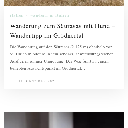
italien
wandern in italien
/
Wanderung zum Sëurasas mit Hund –
Wandertipp im Grödnertal
Die Wanderung auf den Sëurasas (2.125 m) oberhalb von
St. Ulrich in Südtirol ist ein schöner, abwechslungsreicher
Ausflug in ruhiger Umgebung. Der Weg führt zu einem
beliebten Aussichtspunkt im Grödnertal…
11. OKTOBER 2025