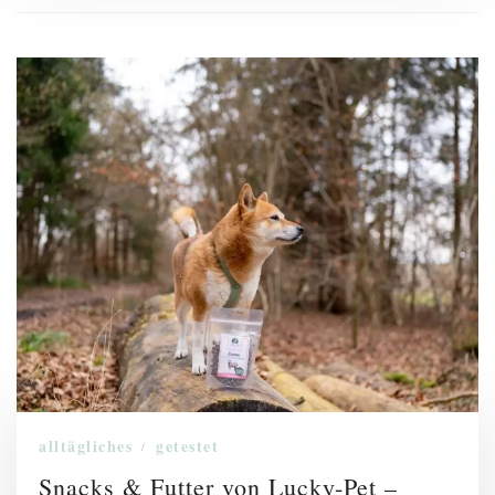
alltägliches
getestet
/
Snacks & Futter von Lucky-Pet –